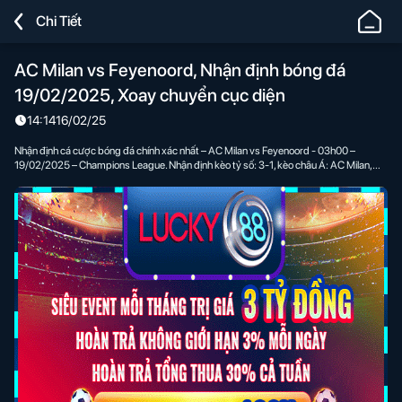
Lucky88
Chi Tiết
-
Nhà
AC Milan vs Feyenoord, Nhận định bóng đá
Cái
19/02/2025, Xoay chuyển cục diện
Chơi
Cá
14:14
16/02/25
Cược
Nhận định cá cược bóng đá chính xác nhất – AC Milan vs Feyenoord - 03h00 –
Bóng
19/02/2025 – Champions League. Nhận định kèo tỷ số: 3-1, kèo châu Á: AC Milan,
kèo tài xỉu: Tài
Đá,
Cá
Độ
Thể
Thao
Uy
Tín
Số
#1