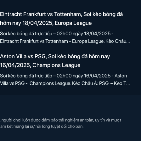
Eintracht Frankfurt vs Tottenham, Soi kèo bóng đá
hôm nay 18/04/2025, Europa League
Soi kèo bóng đá trực tiếp – 02h00 ngày 18/04/2025 -
Eintracht Frankfurt vs Tottenham - Europa League. Kèo Châu
Á: Eintracht Frankfurt – Kèo Tài Xỉu: Tài – Dự đoán tỷ số hiệp 1:
Aston Villa vs PSG, Soi kèo bóng đá hôm nay
1-0 – Dự đoán tỷ số chung cuộc: 2-1
16/04/2025, Champions League
Soi kèo bóng đá trực tiếp – 02h00 ngày 16/04/2025 - Aston
Villa vs PSG - Champions League. Kèo Châu Á: PSG – Kèo Tài
Xỉu: Xỉu – Dự đoán tỷ số hiệp 1: 0-0 – Dự đoán tỷ số chung
cuộc: 0-2
, người chơi luôn được đảm bảo trải nghiệm an toàn, uy tín và mượt
am kết mang lại sự hài lòng tuyệt đối cho bạn.