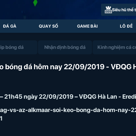
Siêu hũ thể 
ĐÁ GÀ
QUAY SỐ
GAME BÀI
LÔ ĐỀ
ip bóng đá
Nhận định bóng đá
Kinh nghiệm cá 
maar - Soi kèo bóng đá hôm nay 22/09/2019 - VĐQG
– 21h45 ngày 22/09/2019 – VĐQG Hà Lan - Eredi