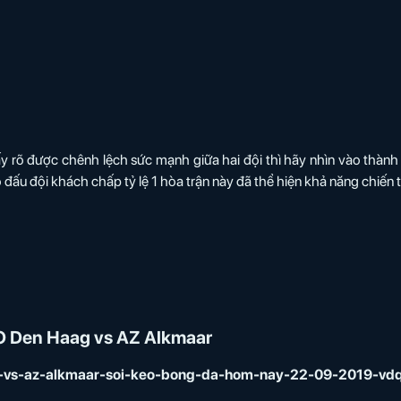
 rõ được chênh lệch sức mạnh giữa hai đội thì hãy nhìn vào thành t
 đấu đội khách chấp tỷ lệ 1 hòa trận này đã thể hiện khả năng chiến
DO Den Haag vs AZ Alkmaar