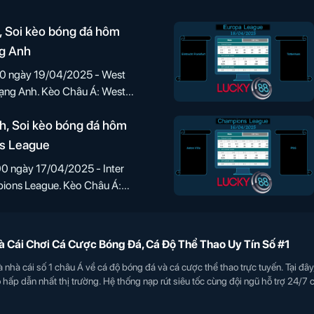
 Soi kèo bóng đá hôm
ng Anh
h00 ngày 19/04/2025 - West
ạng Anh. Kèo Châu Á: West
tỷ số hiệp 1: 1-0 – Dự đoán tỷ
ch, Soi kèo bóng đá hôm
s League
00 ngày 17/04/2025 - Inter
pions League. Kèo Châu Á:
Dự đoán tỷ số hiệp 1: 0-0 – Dự
 Cái Chơi Cá Cược Bóng Đá, Cá Độ Thể Thao Uy Tín Số #1
 nhà cái số 1 châu Á về cá độ bóng đá và cá cược thể thao trực tuyến. Tại đây
 hấp dẫn nhất thị trường. Hệ thống nạp rút siêu tốc cùng đội ngũ hỗ trợ 24/7 c