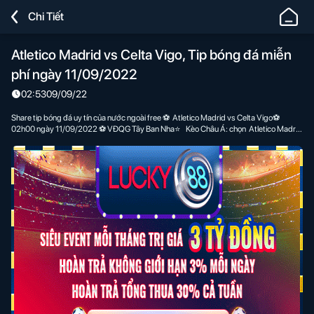
Lucky88
Chi Tiết
-
Nhà
Atletico Madrid vs Celta Vigo, Tip bóng đá miễn
Cái
phí ngày 11/09/2022
Chơi
Cá
02:53
09/09/22
Cược
Share tip bóng đá uy tín của nước ngoài free ⚽ Atletico Madrid vs Celta Vigo⚽
Bóng
02h00 ngày 11/09/2022 ⚽ VĐQG Tây Ban Nha⭐ Kèo Châu Á: chọn Atletico Madrid
⭐ Kèo Tài Xỉu: chọn Xỉu ⭐ Dự đoán tỷ số hiệp 1: 1-0 – Dự đoán tỷ số toàn trận: 2-0
Đá,
Cá
Độ
Thể
Thao
Uy
Tín
Số
#1