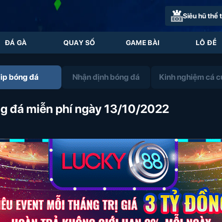
Siêu hũ thể 
ĐÁ GÀ
QUAY SỐ
GAME BÀI
LÔ ĐỀ
ip bóng đá
Nhận định bóng đá
Kinh nghiệm cá 
ng đá miễn phí ngày 13/10/2022