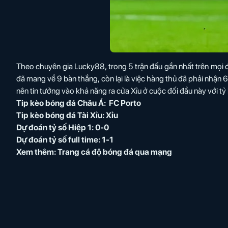
Theo chuyên gia Lucky88, trong 5 trận đấu gần nhất trên mọi đ
đã mang về 9 bàn thắng, còn lại là việc hàng thủ đã phải nhận 6 
nên tin tưởng vào khả năng ra cửa Xỉu ở cuộc đối đầu này với tỷ lệ 
Tip kèo bóng đá Châu Á: FC Porto
Tip kèo bóng đá Tài Xỉu: Xỉu
Dự đoán tỷ số Hiệp 1: 0-0
Dự đoán tỷ số full time: 1-1
Xem thêm:
Trang cá độ bóng đá qua mạng