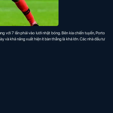
 với 7 lần phải vào lưới nhặt bóng. Bên kia chiến tuyến, Porto
này và khả năng xuất hiện ít bàn thắng là khá lớn. Các nhà đầu tư