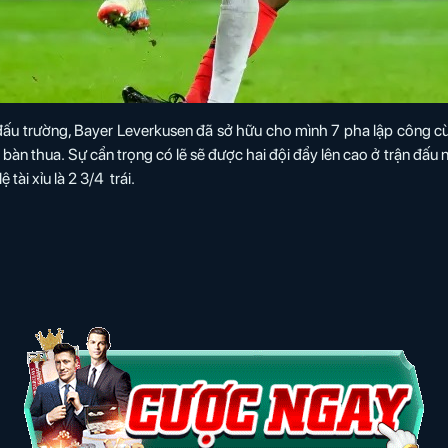
ấu trường, Bayer Leverkusen đã sở hữu cho mình 7 pha lập công cùng
bàn thua. Sự cẩn trọng có lẽ sẽ được hai đội đẩy lên cao ở trận đấu 
tài xỉu là 2 3/4 trái.