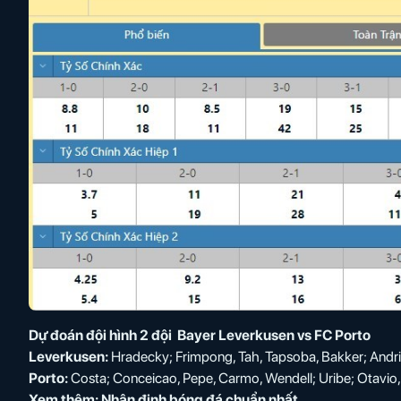
Dự đoán đội hình 2 đội Bayer Leverkusen vs FC Porto
Leverkusen:
Hradecky; Frimpong, Tah, Tapsoba, Bakker; Andr
Porto:
Costa; Conceicao, Pepe, Carmo, Wendell; Uribe; Otavio, 
Xem thêm:
Nhận định bóng đá chuẩn nhất