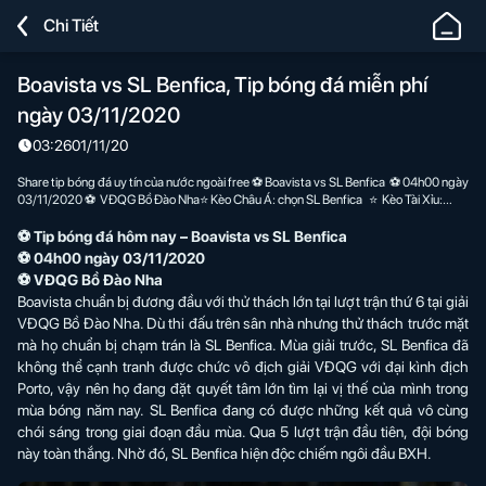
Lucky88
Chi Tiết
-
Nhà
Boavista vs SL Benfica, Tip bóng đá miễn phí
Cái
ngày 03/11/2020
Chơi
Cá
03:26
01/11/20
Cược
Share tip bóng đá uy tín của nước ngoài free ⚽ Boavista vs SL Benfica ⚽ 04h00 ngày
Bóng
03/11/2020 ⚽ VĐQG Bồ Đào Nha⭐ Kèo Châu Á: chọn SL Benfica ⭐ Kèo Tài Xỉu:
chọn Xỉu ⭐ Dự đoán tỷ số hiệp 1: 0-1 – Dự đoán tỷ số toàn trận: 0-3
Đá,
⚽
Tip bóng đá hôm nay
– Boavista vs SL Benfica
Cá
⚽ 04h00 ngày 03/11/2020
Độ
⚽ VĐQG Bồ Đào Nha
Thể
Boavista chuẩn bị đương đầu với thử thách lớn tại lượt trận thứ 6 tại giải
Thao
VĐQG Bồ Đào Nha. Dù thi đấu trên sân nhà nhưng thử thách trước mặt
mà họ chuẩn bị chạm trán là SL Benfica. Mùa giải trước, SL Benfica đã
Uy
không thể cạnh tranh được chức vô địch giải VĐQG với đại kình địch
Tín
Porto, vậy nên họ đang đặt quyết tâm lớn tìm lại vị thế của mình trong
Số
mùa bóng năm nay. SL Benfica đang có được những kết quả vô cùng
#1
chói sáng trong giai đoạn đầu mùa. Qua 5 lượt trận đầu tiên, đội bóng
này toàn thắng. Nhờ đó, SL Benfica hiện độc chiếm ngôi đầu BXH.