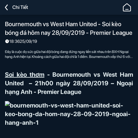
Lucky88
Chi Tiết
-
Nhà
Bournemouth vs West Ham United - Soi kèo
Cái
bóng đá hôm nay 28/09/2019 - Premier League
Chơi
Cá
18:36
25/09/19
Cược
Đây là cuộc đọ sức giữa hai đội bóng đang đứng ngay liền sát nhau trên BXH Ngoại
Bóng
hạng Anh hiện tại. Khoảng cách giữa hai đội chỉ là 1 điểm. Bournemouth xếp thứ 6 với
10 điểm, còn West Ham United đứng thứ 5 với 11 điểm. Phong độ của hai đội trong
Đá,
thời gian gần đây là khá tốt. Nếu như Bournemouth toàn thắng 2 trận liên tiếp thì chuỗi
Cá
trận bất bại của West Ham United đã được nâng lên con số 5.
Soi kèo thơm
- Bournemouth vs West Ham
Độ
United – 21h00 ngày 28/09/2019 – Ngoại
Thể
hạng Anh - Premier League
Thao
Uy
Tín
Số
#1