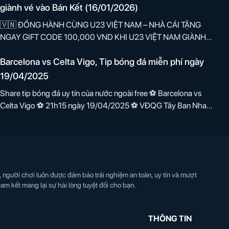
giành vé vào Bán Kết (16/01/2026)
🇻🇳 ĐỒNG HÀNH CÙNG U23 VIỆT NAM – NHÀ CÁI TẶNG
NGAY GIFT CODE 100,000 VND KHI U23 VIỆT NAM GIÀNH
VÉ VÀO BÁN KẾT!
Barcelona vs Celta Vigo, Tip bóng đá miễn phí ngày
19/04/2025
Share tip bóng đá uy tín của nước ngoài free ⚽ Barcelona vs
Celta Vigo ⚽ 21h15 ngày 19/04/2025 ⚽ VĐQG Tây Ban Nha
⭐ Kèo Châu Á: chọn Barcelona ⭐ Kèo Tài Xỉu: chọn Xỉu ⭐ Dự
đoán tỷ số hiệp 1: 1-0 – Dự đoán tỷ số toàn trận: 2-0
, người chơi luôn được đảm bảo trải nghiệm an toàn, uy tín và mượt
am kết mang lại sự hài lòng tuyệt đối cho bạn.
THÔNG TIN