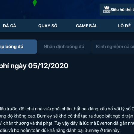
Siêu hũ thể 
ĐÁ GÀ
QUAY SỐ
GAME BÀI
LÔ ĐỀ
ip bóng đá
Nhận định bóng đá
Kinh nghiệm cá 
n phí ngày 05/12/2020
ấu trước, đội chủ nhà vừa phải nhận thất bại đáng xấu hổ với tỷ số 
ng độ không cao, Burnley sẽ khó có thể tạo ra được bất ngờ ở trận n
vì chân thương và thẻ phạt. Tuy vậy đây là lúc mà Everton đã gần nh
n đấu và họ hoàn toàn đủ khả năng đánh bại Burnley ở trận này.