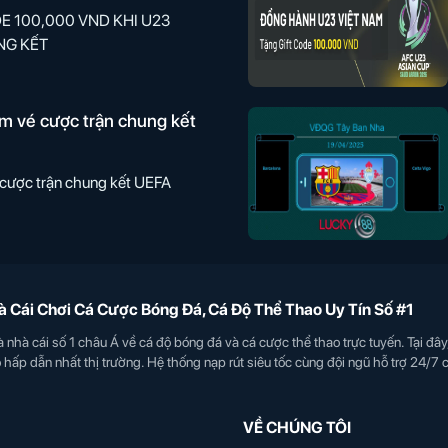
E 100,000 VND KHI U23
NG KẾT
ểm vé cược trận chung kết
 cược trận chung kết UEFA
 Cái Chơi Cá Cược Bóng Đá, Cá Độ Thể Thao Uy Tín Số #1
 nhà cái số 1 châu Á về cá độ bóng đá và cá cược thể thao trực tuyến. Tại đây
 hấp dẫn nhất thị trường. Hệ thống nạp rút siêu tốc cùng đội ngũ hỗ trợ 24/7 c
VỀ CHÚNG TÔI