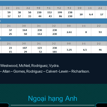
k, Westwood, McNeil, Rodriguez, Vydra.
– Allan – Gomes, Rodriguez – Calvert-Lewin – Richarlison.