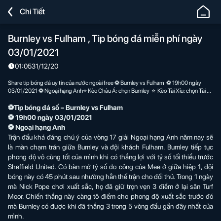
Lucky88
Chi Tiết
-
Nhà
Burnley vs Fulham , Tip bóng đá miễn phí ngày
Cái
03/01/2021
Chơi
Cá
01:05
31/12/20
Cược
Share tip bóng đá uy tín của nước ngoài free ⚽ Burnley vs Fulham ⚽ 19h00 ngày
Bóng
03/01/2021 ⚽ Ngoại hạng Anh⭐ Kèo Châu Á: chọn Burnley ⭐ Kèo Tài Xỉu: chọn Tài ⭐
Dự đoán tỷ số hiệp 1: 1-0 – Dự đoán tỷ số toàn trận: 2-1
Đá,
⚽
Tip bóng đá số
– Burnley vs Fulham
Cá
⚽ 19h00 ngày 03/01/2021
Độ
⚽ Ngoại hạng Anh
Thể
Trận đấu khá đáng chú ý của vòng 17 giải Ngoại hạng Anh năm nay sẽ
Thao
là màn chạm trán giữa Burnley và đội khách Fulham. Burnley tiếp tục
phong độ vô cùng tốt của mình khi có thắng lợi với tỷ số tối thiểu trước
Uy
Sheffield United. Có bàn mở tỷ số do công của Mee ở giữa hiệp 1, đội
Tín
bóng này có 45 phút sau nhường hẳn thế trận cho đối thủ. Trong 1 ngày
Số
mà Nick Pope chơi xuất sắc, họ đã giữ trọn vẹn 3 điểm ở lại sân Turf
#1
Moor. Chiến thắng này càng tô điểm cho phong độ xuất sắc trước đó
mà Burnley có được khi đã thắng 3 trong 5 vòng đấu gần đây nhất của
mình.