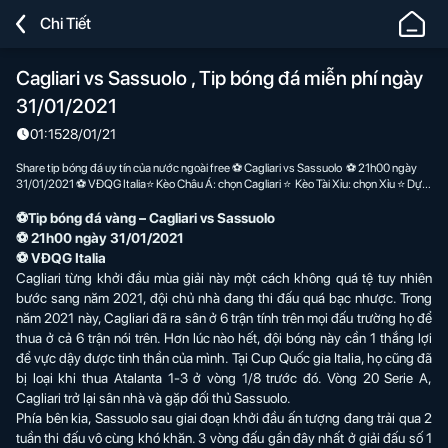
Lucky88
Chi Tiết
-
Nhà
Cagliari vs Sassuolo , Tip bóng đá miễn phí ngày
Cái
31/01/2021
Chơi
Cá
01:15
28/01/21
Cược
Share tip bóng đá uy tín của nước ngoài free ⚽ Cagliari vs Sassuolo ⚽ 21h00 ngày
Bóng
31/01/2021 ⚽ VĐQG Italia⭐ Kèo Châu Á: chọn Cagliari ⭐ Kèo Tài Xỉu: chọn Xỉu ⭐ Dự
đoán tỷ số hiệp 1: 0-0 – Dự đoán tỷ số toàn trận: 1-1
Đá,
⚽
Tip bóng đá vàng
– Cagliari vs Sassuolo
Cá
⚽ 21h00 ngày 31/01/2021
Độ
⚽ VĐQG Italia
Thể
Cagliari từng khởi đầu mùa giải này một cách không quá tệ tuy nhiên
Thao
bước sang năm 2021, đội chủ nhà đang thi đấu quá bạc nhược. Trong
năm 2021 này, Cagliari đã ra sân ở 6 trận tính trên mọi đấu trường họ để
Uy
thua ở cả 6 trận nói trên. Hơn lúc nào hết, đội bóng này cần 1 thắng lợi
Tín
để vực dậy được tinh thần của mình. Tại Cup Quốc gia Italia, họ cũng đã
Số
bị loại khi thua Atalanta 1-3 ở vòng 1/8 trước đó. Vòng 20 Serie A,
#1
Cagliari trở lại sân nhà và gặp đối thủ Sassuolo.
Phía bên kia, Sassuolo sau giai đoạn khởi đầu ấn tượng đang trải qua 2
tuần thi đấu vô cùng khó khăn. 3 vòng đấu gần đây nhất ở giải đấu số 1