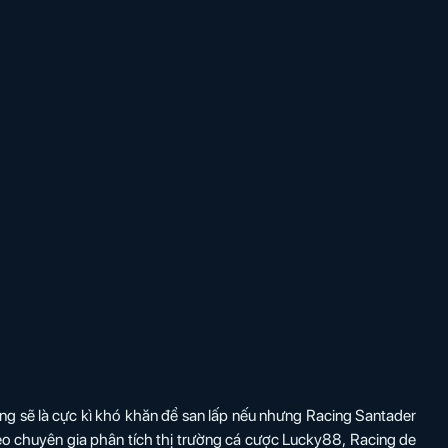
ưng sẽ là cực kì khó khăn để san lấp nếu nhưng Racing Santader
Theo chuyên gia phân tích thị trường cá cược Lucky88, Racing de