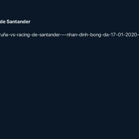
g de Santander