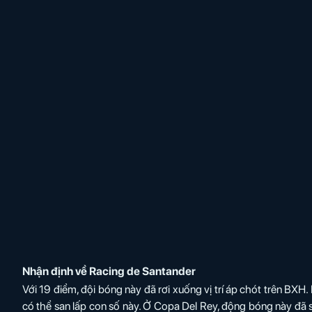
Nhận định về Racing de Santander
Với 19 điểm, đội bóng này đã rơi xuống vị trí áp chót trên BX
có thể san lấp con số này. Ở Copa Del Rey, động bóng này đã sớ