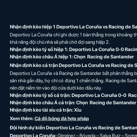
Nhận định kèo hiệp 1 Deportivo La Coruña vs Racing de S
Deportivo La Coruña chỉ ghi được 1 bàn thắng trong khoảng thờ
khả năng đội chủ nhà sẽ phải chờ đợi sang hiệp 2.
Nhận định kèo tỷ số hiệp 1: Deportivo La Coruña 0-0 Rac
Nhận định kèo châu Á hiệp 1: Chọn Racing de Santander
Nhận định kèo cả trận Deportivo La Coruña vs Racing de 
Deportivo La Coruña và Racing de Santander bất phân thắng bại t
sân nhà gần đây, họ chỉ có đúng 1 chiến thắng. Racing de Sant
nên đặt niềm tin vào đội cửa dưới kèo đấu này.
Nhận định kèo tỷ số cả trận: Deportivo La Coruña 0-0 Ra
Nhận định kèo châu Á cả trận: Chọn Racing de Santander
Nhận định kèo tài xỉu cả trận: Xỉu
Xem thêm:
Cá độ bóng đá hợp pháp
Đội hình dự kiến Deportivo La Coruña vs Racing de Santa
Deportivo La Coruña:
Giménez – Bóveda – Salva Ruiz – Somma 