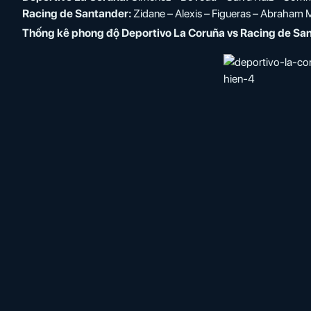
Racing de Santander:
Zidane – Alexis – Figueras – Abraham M
Thống kê phong độ Deportivo La Coruña vs Racing de Sa