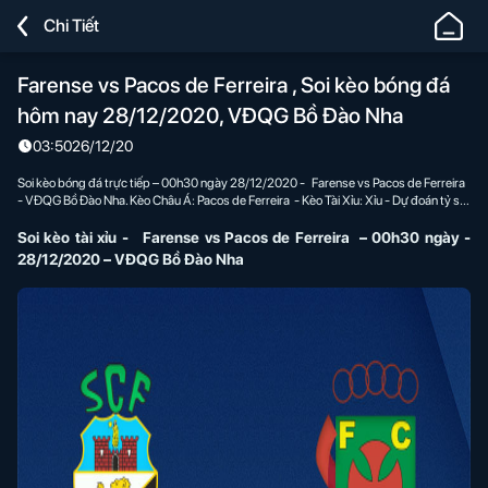
Lucky88
Chi Tiết
-
Nhà
Farense vs Pacos de Ferreira , Soi kèo bóng đá
Cái
hôm nay 28/12/2020, VĐQG Bồ Đào Nha
Chơi
Cá
03:50
26/12/20
Cược
Soi kèo bóng đá trực tiếp – 00h30 ngày 28/12/2020 - Farense vs Pacos de Ferreira
Bóng
- VĐQG Bồ Đào Nha. Kèo Châu Á: Pacos de Ferreira - Kèo Tài Xỉu: Xỉu - Dự đoán tỷ số
hiệp 1: 0-0 - Dự đoán tỷ số chung cuộc: 0-1
Đá,
Soi kèo tài xỉu
- Farense vs Pacos de Ferreira – 00h30 ngày -
Cá
28/12/2020 – VĐQG Bồ Đào Nha
Độ
Thể
Thao
Uy
Tín
Số
#1