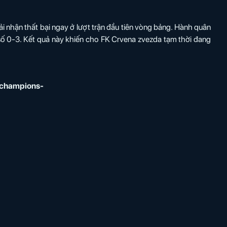
 nhận thất bại ngay ở lượt trận đầu tiên vòng bảng. Hành quân
ỷ số 0-3. Kết quả này khiến cho FK Crvena zvezda tạm thời đang