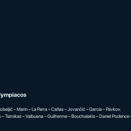
Olympiacos
beljić – Marin – La Parra – Cañas – Jovančić – García – Pavkov.
 – Tsimikas – Valbuena – Guilherme – Bouchalakis – Daniel Podence 