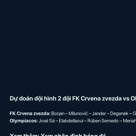
Dự đoán đội hình 2 đội FK Crvena zvezda vs 
FK Crvena zvezda:
Borjan – Milunović – Jander – Degenek – Go
Olympiacos:
José Sá – Elabdellaoui – Rúben Semedo – Meriah