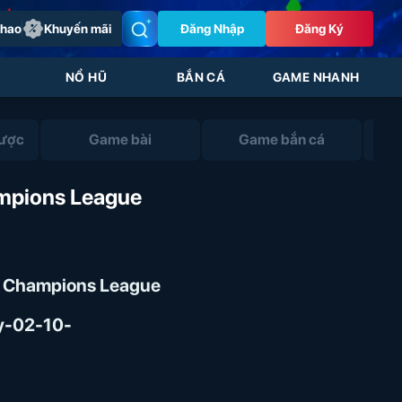
thao
Khuyến mãi
Đăng Nhập
Đăng Ký
NỔ HŨ
BẮN CÁ
GAME NHANH
cược
Game bài
Game bắn cá
ampions League
- Champions League