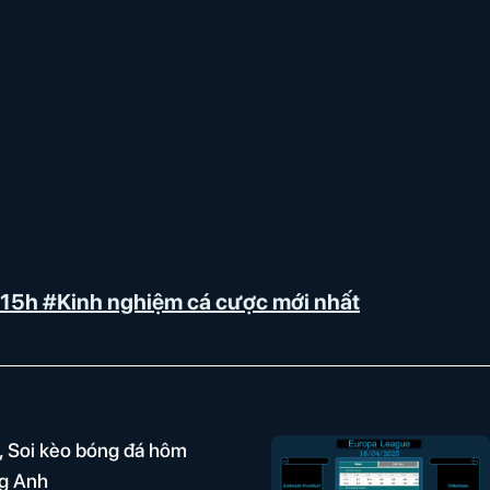
 15h #Kinh nghiệm cá cược mới nhất
 Soi kèo bóng đá hôm
ng Anh