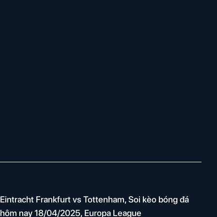
Eintracht Frankfurt vs Tottenham, Soi kèo bóng đá
hôm nay 18/04/2025, Europa League