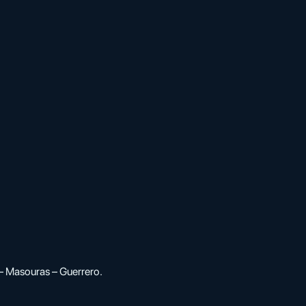
– Masouras – Guerrero.