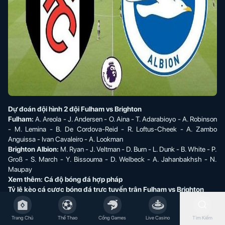
Dự đoán đội hình 2 đội Fulham vs Brighton
Fulham:
A. Areola - J. Andersen - O. Aina - T. Adarabioyo - A. Robinson
- M. Lemina - B. De Cordova-Reid - R. Loftus-Cheek - A. Zambo
Anguissa - Ivan Cavaleiro - A. Lookman
Brighton Albion:
M. Ryan - J. Veltman - D. Burn - L. Dunk - B. White - P.
Groß - S. March - Y. Bissouma - D. Welbeck - A. Jahanbakhsh - N.
Maupay
Xem thêm:
Cá độ bóng đá hợp pháp
Tỷ lệ kèo cá cược bóng đá trực tuyến trận Fulham vs Brighton
Trang Chủ
Thể Thao
Cổng Games
Live Casino
Tìm Kiếm