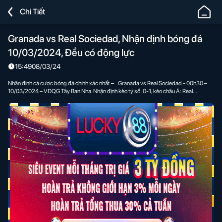
Lucky88
Chi Tiết
-
Nhà
Granada vs Real Sociedad, Nhận định bóng đá
Cái
10/03/2024, Đều có động lực
Chơi
Cá
15:49
08/03/24
Cược
Nhận định cá cược bóng đá chính xác nhất – Granada vs Real Sociedad - 00h30 –
Bóng
10/03/2024 – VĐQG Tây Ban Nha. Nhận định kèo tỷ số: 0-1, kèo châu Á: Real
Sociedad, kèo tài xỉu: Xỉu
Đá,
Cá
Độ
Thể
Thao
Uy
Tín
Số
#1