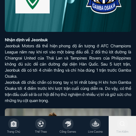
Nhận định về Jeonbuk
Jeonbuk Motors đã thể hiện phong độ ấn tượng ở AFC Champions
League năm nay khi rơi vào một bảng đấu dễ. 2 đối thủ lót đường là
Chiangrai United của Thái Lan và Tampines Rovers của Philippines
không đủ sức để cản đường đại diện Hàn Quốc. Sau 5 lượt trận,
Jeonbuk đã có tới 4 chiến thắng và chỉ hòa đúng 1 trận trước Gamba
Osaka.
Jeonbuk đã chắc chắn có trong tay vị trí nhất bảng H khi hơn Gamba
Osaka tới 4 điểm trước khi lượt trận cuối cùng diễn ra. Do vậy, có thể
trận đấu cuối sẽ là cơ hội để họ thử nghiệm ở nhiều vị trí và giữ sức cho
những trụ cột quan trọng.
Trang Chủ
Thể Thao
Cổng Games
Live Casino
Tìm Kiếm