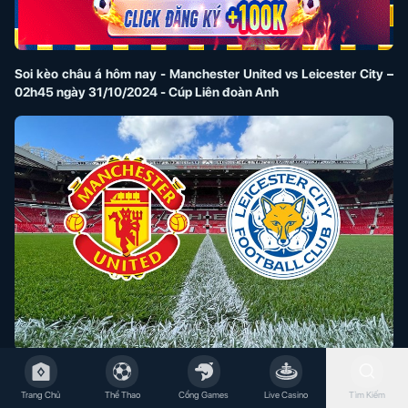
Soi kèo châu á hôm nay
- Manchester United vs Leicester City –
02h45 ngày 31/10/2024 - Cúp Liên đoàn Anh
Dự đoán đội hình 2 đội Manchester United vs Leicester City
Manchester United:
Onana, Martinez, Lindelof, de Ligt, Dalot, Ugarte,
Trang Chủ
Thể Thao
Cổng Games
Live Casino
Tìm Kiếm