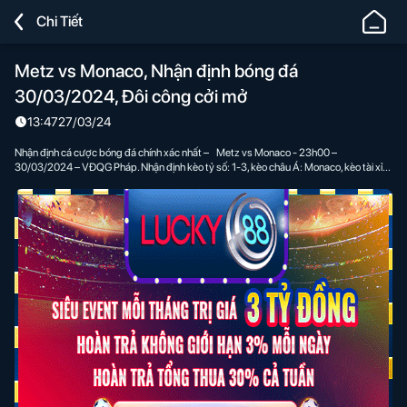
Lucky88
Chi Tiết
-
Nhà
Metz vs Monaco, Nhận định bóng đá
Cái
30/03/2024, Đôi công cởi mở
Chơi
Cá
13:47
27/03/24
Cược
Nhận định cá cược bóng đá chính xác nhất – Metz vs Monaco - 23h00 –
Bóng
30/03/2024 – VĐQG Pháp. Nhận định kèo tỷ số: 1-3, kèo châu Á: Monaco, kèo tài xỉu:
Tài
Đá,
Cá
Độ
Thể
Thao
Uy
Tín
Số
#1