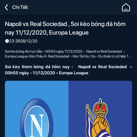
Lucky88
Chi Tiết
-
Nhà
Napoli vs Real Sociedad , Soi kèo bóng đá hôm
Cái
nay 11/12/2020, Europa League
Chơi
Cá
23:35
08/12/20
Cược
Soi kèo bóng đá trực tiếp – 00h55 ngày 11/12/2020 - Napoli vs Real Sociedad -
Bóng
Europa League. Kèo Châu Á: Real Sociedad - Kèo Tài Xỉu: Xỉu - Dự đoán tỷ số hiệp 1:
0-0 - Dự đoán tỷ số chung cuộc: 1-1
Đá,
Soi kèo thơm bóng đá hôm nay
- Napoli vs Real Sociedad –
Cá
00h55 ngày - 11/12/2020 – Europa League
Độ
Thể
Thao
Uy
Tín
Số
#1