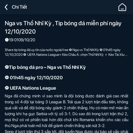
Lucky88
Chi Tiết
-
Nhà
Nga vs Thổ Nhĩ Kỳ , Tip bóng đá miễn phí ngày
Cái
12/10/2020
Chơi
Cá
19:01
09/10/20
Cược
Share tip bóng đá uy tín của nước ngoài free ⚽ Nga vs Thổ Nhĩ Kỳ ⚽ 01h45 ngày
Bóng
12/10/2020 ⚽ UEFA Nations League⭐ Kèo Châu Á: chọn Thổ Nhĩ Kỳ ⭐ Kèo Tài Xỉu:
chọn Tài ⭐ Dự đoán tỷ số hiệp 1: 1-1 – Dự đoán tỷ số toàn trận: 2-2
Đá,
⚽
Tip bóng đá pro
– Nga vs Thổ Nhĩ Kỳ
Cá
Độ
⚽ 01h45 ngày 12/10/2020
Thể
⚽ UEFA Nations League
Thao
Uy
Nga đã chứng minh vì sao mình là đội bóng được đánh giá cao nhất
trong số 4 đội tại bảng 3 League B. Trải qua 2 lượt trận đầu tiên, không
Tín
quá vất vả để đội bóng này giành 2 chiến thắng. Họ có màn mở màn ấn
Số
tượng khi hạ gục Serbia với tỷ số 3-1. Dù sao đó trong lượt trận thứ 2,
#1
mọi thứ có vẻ phiền toái hơn đôi chút khi Romania khiến cho các cầu
thủ Nga phải toát mồ hôi để giành chiến thắng sát nút 3-2.
Song ở lượt trận thứ 3 sắp tới, đội tuyển Nga được dự báo sẽ vấp phải