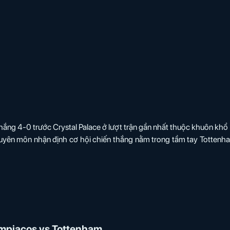
thắng 4-0 trước Crystal Palace ở lượt trận gần nhất thuộc khuôn kh
yên môn nhận định cơ hội chiến thắng nằm trong tầm tay Tottenham.
ympiacos vs Tottenham