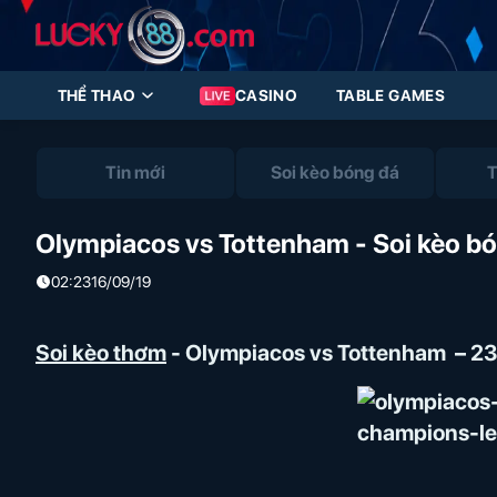
Lucky88
-
Nhà
Cái
THỂ THAO
CASINO
TABLE GAMES
Chơi
Cá
Cược
Tin mới
Soi kèo bóng đá
T
Bóng
Đá,
Olympiacos vs Tottenham - Soi kèo 
Cá
Độ
02:23
16/09/19
Thể
Thao
Soi kèo thơm
- Olympiacos vs Tottenham – 2
Uy
Tín
Số
#1