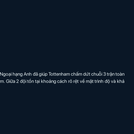
ổ Ngoại hạng Anh đã giúp Tottenham chấm dứt chuỗi 3 trận toàn
 Giữa 2 đội tồn tại khoảng cách rõ rệt về mặt trình độ và khả