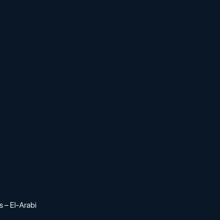
s – El-Arabi