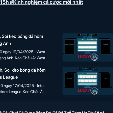
 15h #Kinh nghiệm cá cược mới nhất
 Soi kèo bóng đá hôm
ng Anh
h00 ngày 19/04/2025 - West
ạng Anh. Kèo Châu Á: West
tỷ số hiệp 1: 1-0 – Dự đoán tỷ
ch, Soi kèo bóng đá hôm
s League
00 ngày 17/04/2025 - Inter
pions League. Kèo Châu Á:
Dự đoán tỷ số hiệp 1: 0-0 – Dự
 Cái Chơi Cá Cược Bóng Đá, Cá Độ Thể Thao Uy Tín Số #1