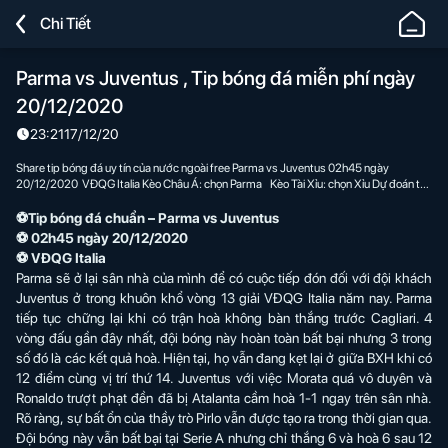
Lucky88
Chi Tiết
-
Nhà
Parma vs Juventus , Tip bóng đá miễn phí ngày
Cái
20/12/2020
Chơi
Cá
23:21
17/12/20
Cược
Share tip bóng đá uy tín của nước ngoài free Parma vs Juventus 02h45 ngày
Bóng
20/12/2020 VĐQG Italia Kèo Châu Á: chọn Parma Kèo Tài Xỉu: chọn Xỉu Dự đoán tỷ
số hiệp 1: 0-0 – Dự đoán tỷ số toàn trận: 0-1
Đá,
⚽
Tip bóng đá chuẩn
– Parma vs Juventus
Cá
⚽ 02h45 ngày 20/12/2020
Độ
⚽ VĐQG Italia
Thể
Parma sẽ ở lại sân nhà của mình để có cuộc tiếp đón đối với đội khách
Thao
Juventus ở trong khuôn khổ vòng 13 giải VĐQG Italia năm nay. Parma
tiếp tục chững lại khi có trận hoà không bàn thắng trước Cagliari. 4
Uy
vòng đấu gần đây nhất, đội bóng này hoàn toàn bất bại nhưng 3 trong
Tín
số đó là các kết quả hoà. Hiện tại, họ vẫn đang kẹt lại ở giữa BXH khi có
Số
12 điểm cùng vị trí thứ 14. Juventus với việc Morata quá vô duyên và
#1
Ronaldo trượt phạt đền đã bị Atalanta cầm hoà 1-1 ngay trên sân nhà.
Rõ ràng, sự bất ổn của thầy trò Pirlo vẫn được tạo ra trong thời gian qua.
Đội bóng này vẫn bất bại tại Serie A nhưng chỉ thắng 6 và hoà 6 sau 12