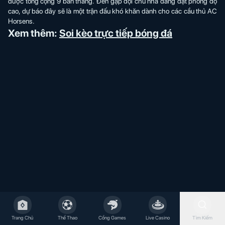
được tổng cộng 9 bàn thắng. Đến gặp đội chủ nhà đang đạt phong độ
cao, dự báo đây sẽ là một trận đấu khó khăn dành cho các cầu thủ AC
Horsens.
Xem thêm:
Soi kèo trực tiếp bóng đá
Trang Chủ
Thể Thao
Cổng Games
Live Casino
Tìm Kiếm