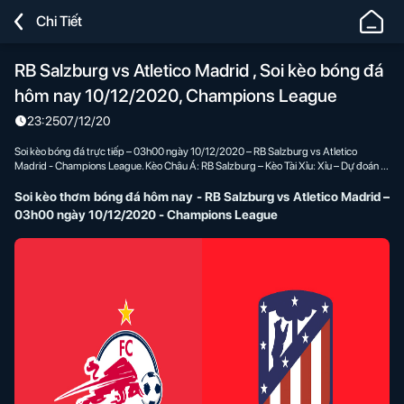
Lucky88
Chi Tiết
-
Nhà
RB Salzburg vs Atletico Madrid , Soi kèo bóng đá
Cái
hôm nay 10/12/2020, Champions League
Chơi
Cá
23:25
07/12/20
Cược
Soi kèo bóng đá trực tiếp – 03h00 ngày 10/12/2020 – RB Salzburg vs Atletico
Bóng
Madrid - Champions League. Kèo Châu Á: RB Salzburg – Kèo Tài Xỉu: Xỉu – Dự đoán tỷ
số hiệp 1: 0-0 – Dự đoán tỷ số chung cuộc: 1-1
Đá,
Soi kèo thơm bóng đá hôm nay
- RB Salzburg vs Atletico Madrid –
Cá
03h00 ngày 10/12/2020 - Champions League
Độ
Thể
Thao
Uy
Tín
Số
#1