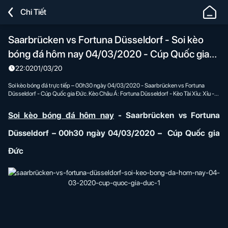
Lucky88
Chi Tiết
-
Nhà
Saarbrücken vs Fortuna Düsseldorf - Soi kèo
Cái
bóng đá hôm nay 04/03/2020 - Cúp Quốc gia
Chơi
Cá
Đức
22:02
01/03/20
Cược
Soi kèo bóng đá trực tiếp – 00h30 ngày 04/03/2020 - Saarbrücken vs Fortuna
Bóng
Düsseldorf - Cúp Quốc gia Đức. Kèo Châu Á: Fortuna Düsseldorf - Kèo Tài Xỉu: Xỉu -
Dự đoán tỷ số hiệp 1: 0-0 - Dự đoán tỷ số chung cuộc: 0-1
Đá,
Soi kèo bóng đá hôm nay
- Saarbrücken vs Fortuna
Cá
Độ
Düsseldorf – 00h30 ngày 04/03/2020 – Cúp Quốc gia
Thể
Đức
Thao
Uy
Tín
Số
#1