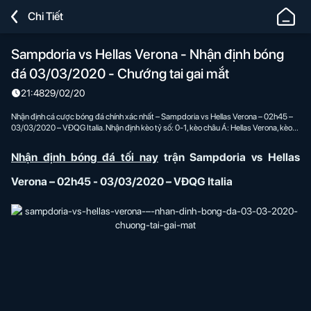
Lucky88
Chi Tiết
-
Nhà
Sampdoria vs Hellas Verona - Nhận định bóng
Cái
đá 03/03/2020 - Chướng tai gai mắt
Chơi
Cá
21:48
29/02/20
Cược
Nhận định cá cược bóng đá chính xác nhất – Sampdoria vs Hellas Verona – 02h45 –
Bóng
03/03/2020 – VĐQG Italia. Nhận định kèo tỷ số: 0-1, kèo châu Á: Hellas Verona, kèo
tài xỉu: Xỉu
Đá,
Nhận định bóng đá tối nay
trận Sampdoria vs Hellas
Cá
Độ
Verona – 02h45 - 03/03/2020 – VĐQG Italia
Thể
Thao
Uy
Tín
Số
#1