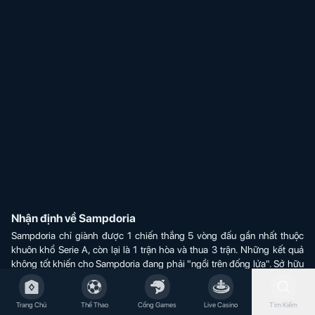
Nhận định về Sampdoria
Sampdoria chỉ giành được 1 chiến thắng 5 vòng đấu gần nhất thuộc
khuôn khổ Serie A, còn lại là 1 trận hòa và thua 3 trận. Những kết quả
không tốt khiến cho Sampdoria đang phải "ngồi trên đống lửa". Sở hữu
23 điểm sau 24 lượt trận đã đấu, Sampdoria chỉ nhiều hơn nhóm cầm
đèn đỏ đúng 1 điểm. Sampdoria không có được sự chuẩn bị tốt nhất
trước cuộc đọ sức với Hellas Verona. Ở lượt trận gần nhất, Sampdoria
Trang Chủ
Thể Thao
Cổng Games
Live Casino
Tìm Kiếm