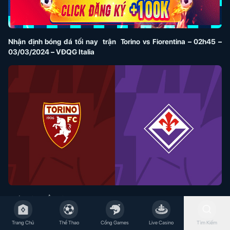
Nhận định bóng đá tối nay
trận Torino vs Fiorentina – 02h45 –
03/03/2024 – VĐQG Italia
Nhận định về
Torino
Torino không có được trạng thái phong độ tốt nhất trước màn đọ sức với
Fiorentina. Sau chiến thắng 2-0 trước Lecce thì đại diện thành Turin đã
Trang Chủ
Thể Thao
Cổng Games
Live Casino
Tìm Kiếm
rơi vào chuỗi 2 trận thua liên tiếp. Hiện tại, Torino đang xếp thứ 10 trên