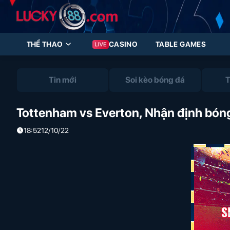
Lucky88
-
Nhà
Cái
THỂ THAO
CASINO
TABLE GAMES
Chơi
Cá
Cược
Tin mới
Soi kèo bóng đá
T
Bóng
Đá,
Tottenham vs Everton,
Cá
Độ
18:52
12/10/22
Thể
Thao
Uy
Tín
Số
#1