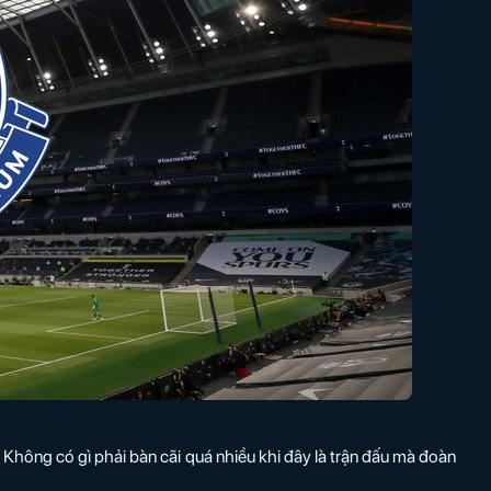
hông có gì phải bàn cãi quá nhiều khi đây là trận đấu mà đoàn