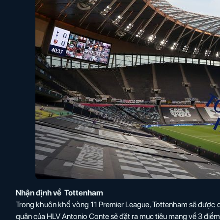
Nhận định về Tottenham
Trong khuôn khổ vòng 11 Premier League, Tottenham sẽ được qu
quân của HLV Antonio Conte sẽ đặt ra mục tiêu mang về 3 điểm 