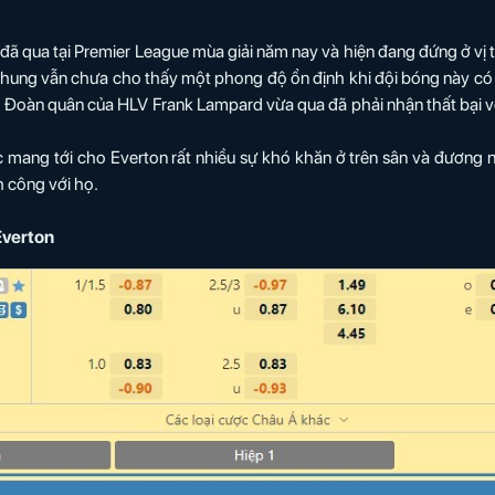
đã qua tại Premier League mùa giải năm nay và hiện đang đứng ở vị 
n chung vẫn chưa cho thấy một phong độ ổn định khi đội bóng này có 
bại. Đoàn quân của HLV Frank Lampard vừa qua đã phải nhận thất bại v
c mang tới cho Everton rất nhiều sự khó khăn ở trên sân và đương n
h công với họ.
Everton