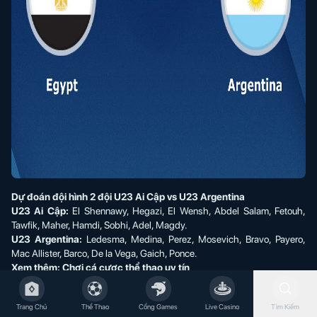
Dự đoán đội hình 2 đội U23 Ai Cập vs U23 Argentina
U23 Ai Cập:
El Shennawy, Hegazi, El Wensh, Abdel Salam, Fetouh,
Tawfik, Maher, Hamdi, Sobhi, Adel, Magdy.
U23 Argentina:
Ledesma, Medina, Perez, Mosevich, Bravo, Payero,
Mac Allister, Barco, De la Vega, Gaich, Ponce.
Xem thêm:
Chơi cá cược thể thao uy tín
Tỷ lệ kèo cá cược bóng đá trực tuyến trận U23 Ai Cập vs U23
Argentina
Trang Chủ
Thể Thao
Cổng Games
Live Casino
Tìm Kiếm