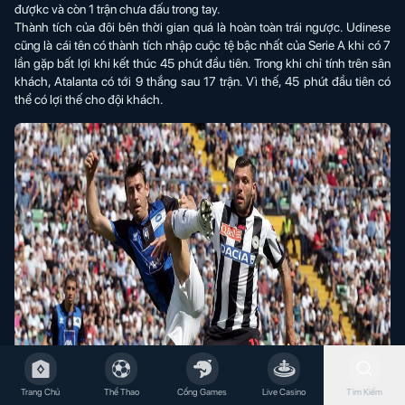
đượkc và còn 1 trận chưa đấu trong tay.
Thành tích của đôi bên thời gian quá là hoàn toàn trái ngược. Udinese
cũng là cái tên có thành tích nhập cuộc tệ bậc nhất của Serie A khi có 7
lần gặp bất lợi khi kết thúc 45 phút đầu tiên. Trong khi chỉ tính trên sân
khách, Atalanta có tới 9 thắng sau 17 trận. Vì thế, 45 phút đầu tiên có
thể có lợi thế cho đội khách.
Trang Chủ
Thể Thao
Cổng Games
Live Casino
Tìm Kiếm