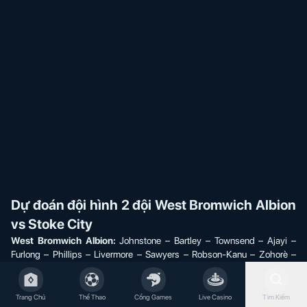
Dự đoán đội hình 2 đội West Bromwich Albion
vs Stoke City
West Bromwich Albion:
Johnstone – Bartley – Townsend – Ajayi –
Furlong – Phillips – Livermore – Sawyers – Robson-Kanu – Zohorè –
Matheus Pereira
Stoke City:
Butland – Batth – Martins Indi – Smith – Lindsay – Allen –
McClean – Clucas – Powell – Vokes – Campbell
Trang Chủ
Thể Thao
Cổng Games
Live Casino
Tìm Kiếm